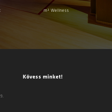
k
m² Wellness
Kövess minket!
9.