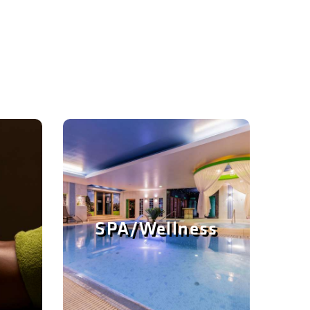
SPA/Wellness
Wellness/SPA részlegünkben
is a testi
szaunaszeánszokkal, jacuzzival,
nerálódást
medencével, finn és infraszaunával,
SPA/Wellness
százsaink
gőzkabinnal, sószobával és napozó
tségével!
terasszal várjuk vendégeinket.
Részletek