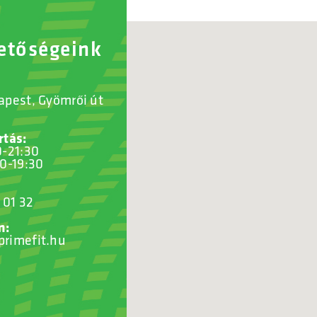
etőségeink
apest, Gyömrői út
rtás:
0-21:30
00-19:30
 01 32
m:
rimefit.hu