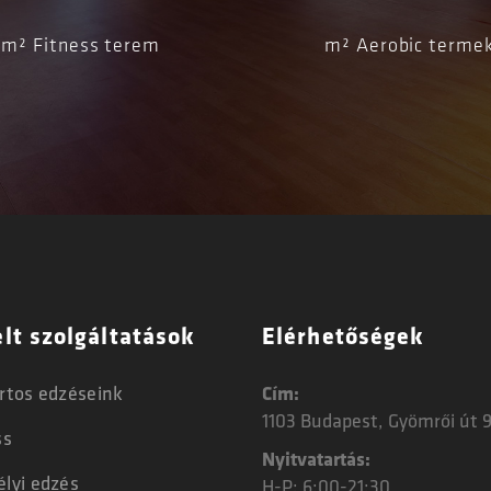
m² Fitness terem
m² Aerobic terme
lt szolgáltatások
Elérhetőségek
rtos edzéseink
Cím:
1103 Budapest, Gyömrői út 9
ss
Nyitvatartás:
lyi edzés
H-P: 6:00-21:30