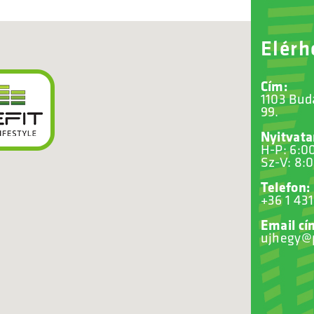
Elérh
Cím:
1103 Bud
99.
Nyitvata
H-P: 6:0
Sz-V: 8:
Telefon:
+36 1 431
Email cí
ujhegy@p