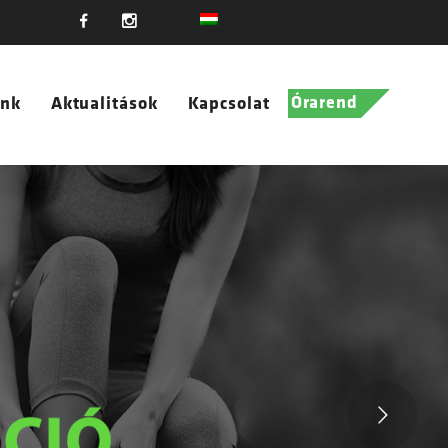
Órarend
unk
Aktualitások
Kapcsolat