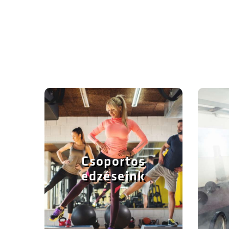
Csoportos edzéseink
Aerobic, kangoo, Indoor cycling, Hot Iron,
F
TRX, Funkcionális edzések, Zsírégető,
g
Csoportos
Alakformáló, Stretching, Spartan training,
edzéseink
Gyerek karate, Baba-mama torna, Jóga és
pilates órák 2 aerobic teremben.
Részletek