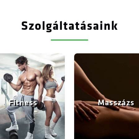
Szolgáltatásaink
Fitness
Masszázs
itness termünkben korszerű erősítő
A fárasztó edzések után válaszd Te 
éppark, kardió gépek, kézi súlyzók,
lelki felfrissülést és rege
Fitness
Masszázs
funkcionális állvány áll Vendégeink
hagyományos és különleges mas
rendelkezésére.
segí
Részletek
Részletek