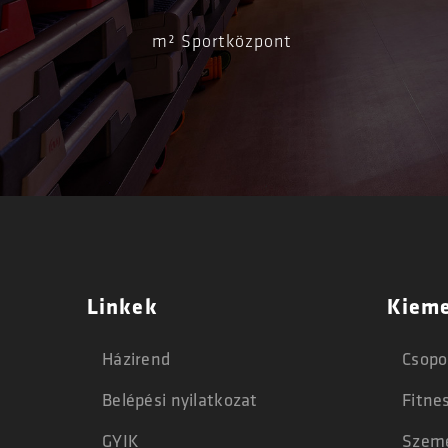
m² Sportközpont
Linkek
Kieme
Házirend
Csopo
Belépési nyilatkozat
Fitne
GYIK
Szemé