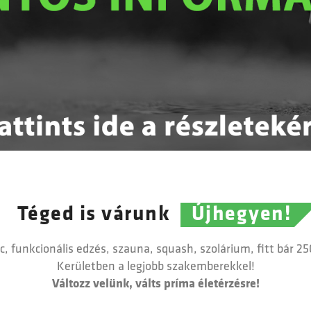
Téged is várunk
Újhegyen!
ic, funkcionális edzés, szauna, squash, szolárium, fitt bár 2
Kerületben a legjobb szakemberekkel!
Változz velünk, válts príma életérzésre!